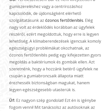
gumiszereléshez vagy a centrírozáshoz
kapcsolódik, de újdonságként elérhető
szolgáltatásunk az
ózonos fertőtlenítés
. Elég
nagy volt az érdeklődés korábban az ügyfelek
részéről, ezért megoldottuk, hogy erre is legyen
lehetőség. A klímaberendezések igencsak komoly
egészségügyi problémákat okozhatnak, az
ózonos fertőtlenítés pedig egy kifejezetten gyors
megoldás a baktériumok és gombák ellen. Azt
szeretnénk, hogy a hozzánk betérő ügyfelek ne
csupán a gumiabroncsaik állapota miatt
érezhessék biztonságban magukat, hanem
legyen egészségesebb utasterük is.
Üf:
Ez nagyon szép gondolat! Ezt én is igénybe
fogom venni! Mit tanácsolsz az autósoknak az