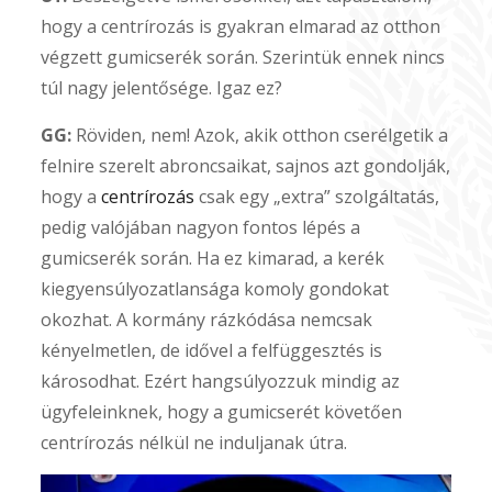
hogy a centrírozás is gyakran elmarad az otthon
végzett gumicserék során. Szerintük ennek nincs
túl nagy jelentősége. Igaz ez?
GG:
Röviden, nem! Azok, akik otthon cserélgetik a
felnire szerelt abroncsaikat, sajnos azt gondolják,
hogy a
centrírozás
csak egy „extra” szolgáltatás,
pedig valójában nagyon fontos lépés a
gumicserék során. Ha ez kimarad, a kerék
kiegyensúlyozatlansága komoly gondokat
okozhat. A kormány rázkódása nemcsak
kényelmetlen, de idővel a felfüggesztés is
károsodhat. Ezért hangsúlyozzuk mindig az
ügyfeleinknek, hogy a gumicserét követően
centrírozás nélkül ne induljanak útra.