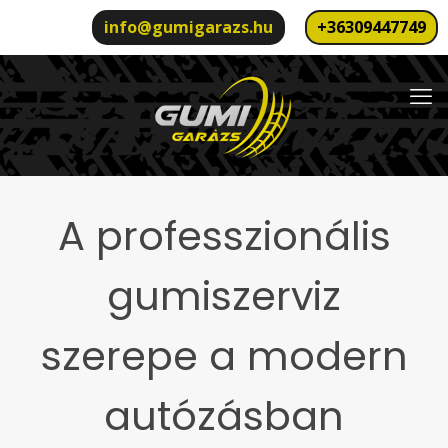
info@gumigarazs.hu
+36309447749
A professzionális
gumiszerviz
szerepe a modern
autózásban