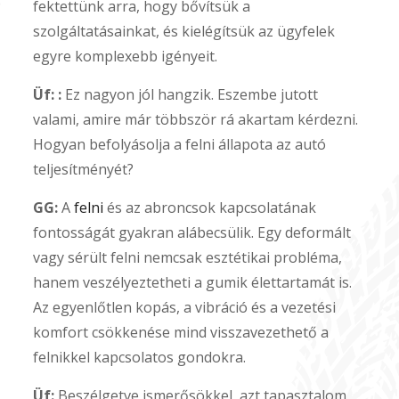
fektettünk arra, hogy bővítsük a
szolgáltatásainkat, és kielégítsük az ügyfelek
egyre komplexebb igényeit.
Üf: :
Ez nagyon jól hangzik. Eszembe jutott
valami, amire már többször rá akartam kérdezni.
Hogyan befolyásolja a felni állapota az autó
teljesítményét?
GG:
A
felni
és az abroncsok kapcsolatának
fontosságát gyakran alábecsülik. Egy deformált
vagy sérült felni nemcsak esztétikai probléma,
hanem veszélyeztetheti a gumik élettartamát is.
Az egyenlőtlen kopás, a vibráció és a vezetési
komfort csökkenése mind visszavezethető a
felnikkel kapcsolatos gondokra.
Üf:
Beszélgetve ismerősökkel, azt tapasztalom,