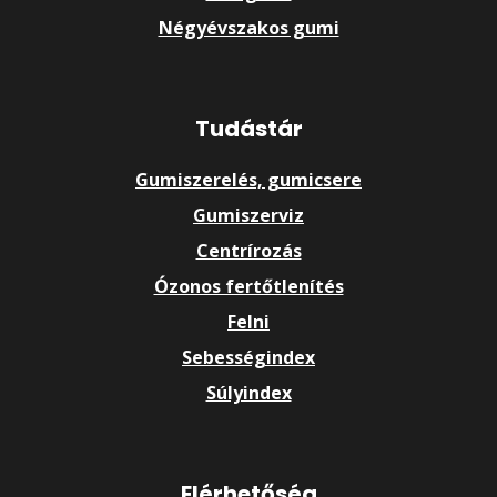
Négyévszakos gumi
Tudástár
Gumiszerelés, gumicsere
Gumiszerviz
Centrírozás
Ózonos fertőtlenítés
Felni
Sebességindex
Súlyindex
Elérhetőség