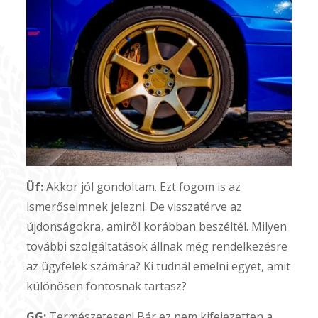
Üf:
Akkor jól gondoltam. Ezt fogom is az
ismerőseimnek jelezni. De visszatérve az
újdonságokra, amiről korábban beszéltél. Milyen
további szolgáltatások állnak még rendelkezésre
az ügyfelek számára? Ki tudnál emelni egyet, amit
különösen fontosnak tartasz?
GG:
Természetesen! Bár ez nem kifejezetten a