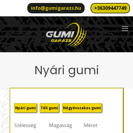
info@gumigarazs.hu
+36309447749
Nyári gumi
Nyári gumi
Téli gumi
Négyévszakos gumi
Szélesség
Magasság
Méret