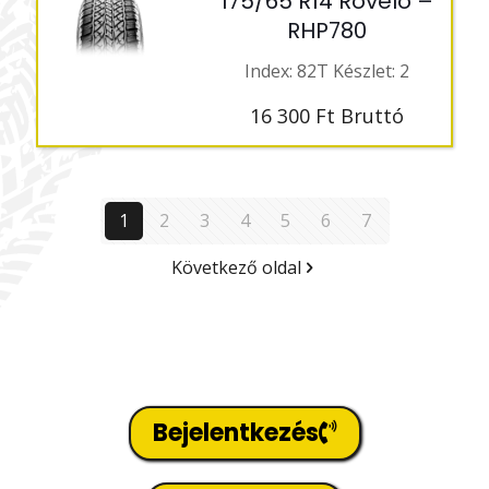
175/65 R14 Rovelo –
RHP780
Index: 82T Készlet: 2
16 300
Ft
Bruttó
1
2
3
4
5
6
7
Következő oldal
Bejelentkezés