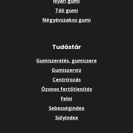
Nyári gumi
Téli gumi
Négyévszakos gumi
Tudástár
Gumiszerelés, gumicsere
Gumiszerviz
Centrírozás
Ózonos fertőtlenítés
Felni
Sebességindex
Súlyindex