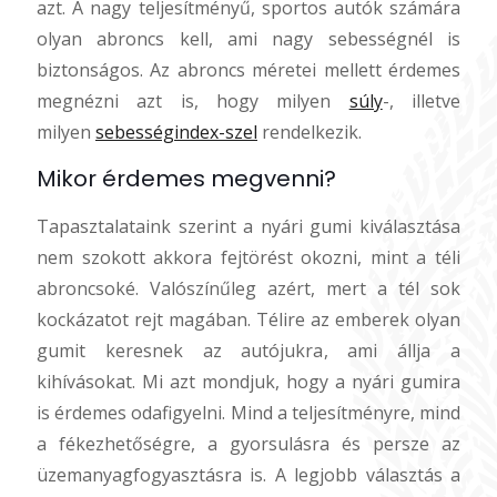
azt. A nagy teljesítményű, sportos autók számára
olyan abroncs kell, ami nagy sebességnél is
biztonságos. Az abroncs méretei mellett érdemes
megnézni azt is, hogy milyen
súly
-, illetve
milyen
sebességindex-szel
rendelkezik.
Mikor érdemes megvenni?
Tapasztalataink szerint a nyári gumi kiválasztása
nem szokott akkora fejtörést okozni, mint a téli
abroncsoké. Valószínűleg azért, mert a tél sok
kockázatot rejt magában. Télire az emberek olyan
gumit keresnek az autójukra, ami állja a
kihívásokat. Mi azt mondjuk, hogy a nyári gumira
is érdemes odafigyelni. Mind a teljesítményre, mind
a fékezhetőségre, a gyorsulásra és persze az
üzemanyagfogyasztásra is. A legjobb választás a