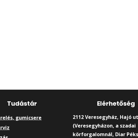
Tudástár
Elérhetőség
2112 Veresegyház, Hajó ut
relés, gumicsere
(Veresegyházon, a szadai
rviz
körforgalomnál, Diar Pék
ozás