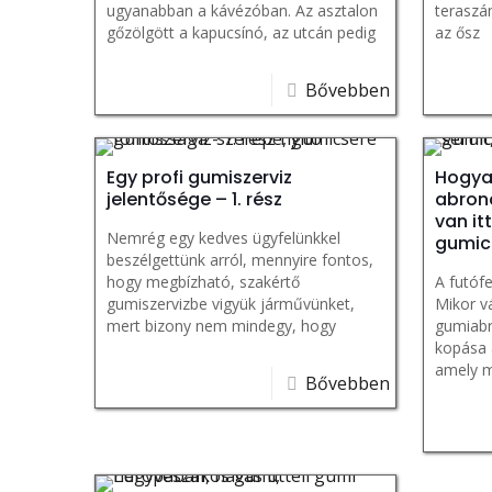
ugyanabban a kávézóban. Az asztalon
teraszá
gőzölgött a kapucsínó, az utcán pedig
az ősz
már
Bővebben
Egy profi gumiszerviz
Hogya
jelentősége – 1. rész
abronc
van itt
Nemrég egy kedves ügyfelünkkel
gumics
beszélgettünk arról, mennyire fontos,
hogy megbízható, szakértő
A futóf
gumiszervizbe vigyük járművünket,
Mikor v
mert bizony nem mindegy, hogy
gumiabr
milyen abroncsokon gurulunk az úti
kopása 
célunk felé,
amely m
Bővebben
cseréln