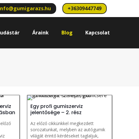
info@gumigarazs.hu
+36309447749
udástár
Áraink
Blog
Kapcsolat
erviz
Egy profi gumiszerviz
zásban
jelentősége – 2. rész
 előző
Az előző cikkünkkel megkezdett
n
sorozatunkat, melyben az autógumik
viz
világát érintő kérdéseket taglaljuk,