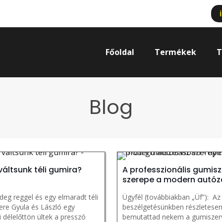
Főoldal
Termékek
T
Blog
váltsunk téli gumira?
A professzionális gumisz
szerepe a modern autó
deg reggel és egy elmaradt téli
Ügyfél (továbbiakban „Üf”): Az
ere Gyula és László egy
beszélgetésünkben részletese
 délelőttön ültek a presszó
bemutattad nekem a gumiszer