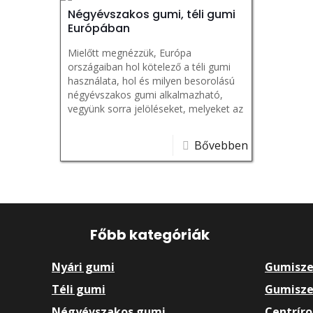
Négyévszakos gumi, téli gumi
Európában
Mielőtt megnézzük, Európa
országaiban hol kötelező a téli gumi
használata, hol és milyen besorolású
négyévszakos gumi alkalmazható,
vegyünk sorra jelöléseket, melyeket az
autógumikon találhatunk. Felhívjuk a
Bővebben
Főbb kategóriák
Nyári gumi
Gumisze
Téli gumi
Gumisze
Négyévszakos gumi
Centrír