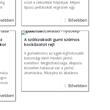
még
ezzel a cikkünkkel folytatjuk. Milyen
mi
típusú javításokat végeznek egy
olok itt
gumiszervizben? Ügyfél (továbbiakban
„Üf”): Mi
vebben
Bővebben
az
A szálszakadt gumi számos
ikor
kockázatot rejt
A gumiabroncs az egyik legfontosabb
biztonsági elem minden jármű
esetében. Megbízhatósága, állapota
közvetlen hatással van a jármű
omása
úttartására, fékútjára és általános
ágos
vezethetőségére. Az egyik
osszú
legaggasztóbb probléma,
Bővebben
gy túl
vebben