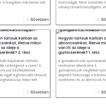
n. A levegőben már benne volt
fontosságát. Most szeretnék 
néhány témáról beszélgetni, a
érdekelheti az autósokat. Gond
az újdonságokra,
Bővebben
Bő
n tartsuk karban az
Hogyan tartsuk karban 
sainkat, illetve mikor
abroncsainkat, illetve m
 az ideje a
van itt az ideje a
erének? 2. rész
gumicserének? 1. rész
elület kopásának mértéke:
A gumiabroncsok nyomásának
álik szükségessé a csere? A
rendszeres ellenőrzése A
oncsok futófelületének
gumiabroncsok megfelelő ny
az egyik legfontosabb tényező,
alapvető fontosságú a biztons
eghatározza, mikor kell
vezetéshez és az abroncsok h
i az abroncsokat. Ahogy a
élettartamához. Az alacsony va
magas nyomás nemcsak
Bővebben
Bő