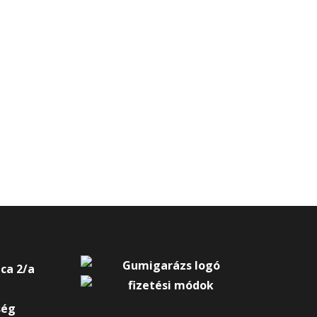
ca 2/a
ség