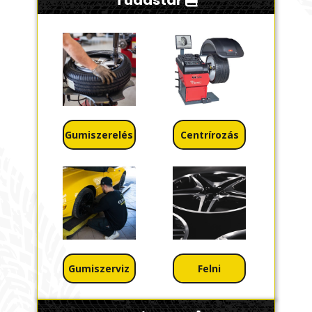
Tudástár
Gumiszerelés
Centrírozás
Gumiszerviz
Felni