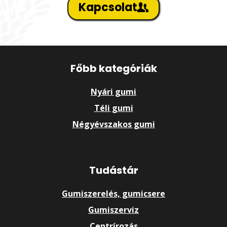
Kapcsolat
Főbb kategóriák
Nyári gumi
Téli gumi
Négyévszakos gumi
Tudástár
Gumiszerelés, gumicsere
Gumiszerviz
Centrírozás