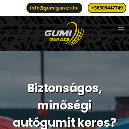
info@gumigarazs.hu
+36309447749
Biztonságos,
minőségi
autógumit keres?