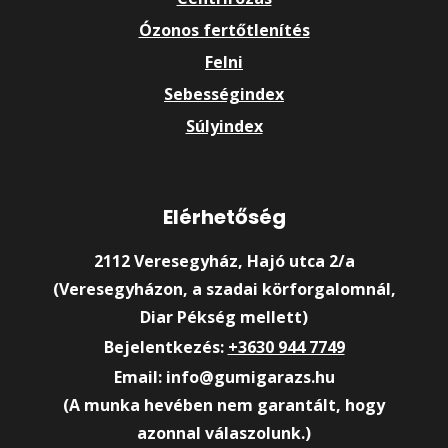
Ózonos fertőtlenítés
Felni
Sebességindex
Súlyindex
Elérhetőség
2112 Veresegyház, Hajó utca 2/a
(Veresegyházon, a szadai körforgalomnál,
Diar Pékség mellett)
Bejelentkezés:
+3630 944 7749
Email: info@gumigarazs.hu
(A munka hevében nem garantált, hogy
azonnal válaszolunk.)