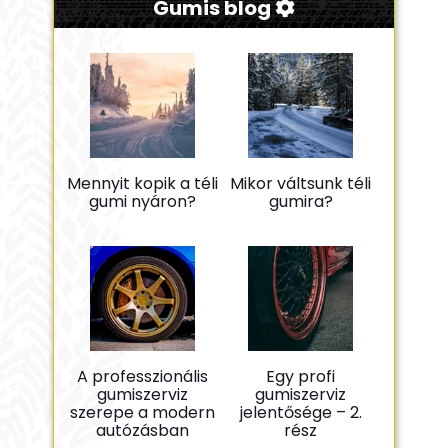
Gumis blog
Mennyit kopik a téli
Mikor váltsunk téli
gumi nyáron?
gumira?
A professzionális
Egy profi
gumiszerviz
gumiszerviz
szerepe a modern
jelentősége – 2.
autózásban
rész