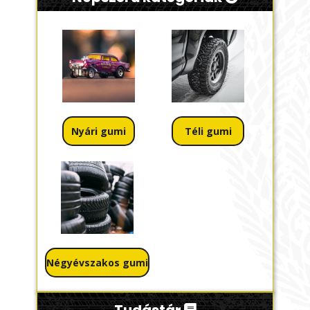
Nyári gumi
Téli gumi
Négyévszakos gumi