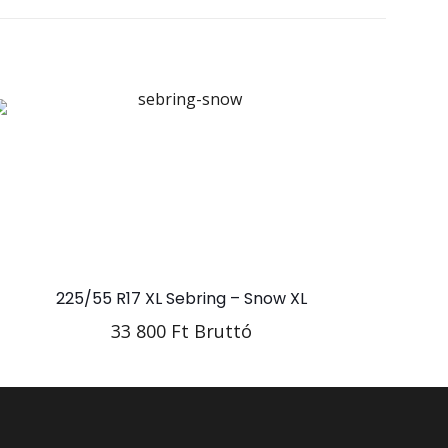
Sebring
R16 XL
205
225/55 R17 XL Sebring – Snow XL
33 800
Ft
Bruttó