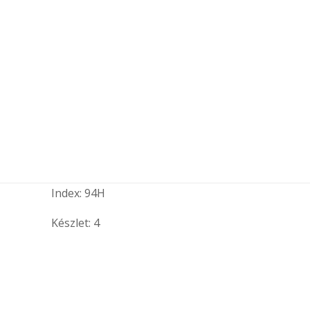
Index: 94H
Készlet: 4
Évszak
Magasság