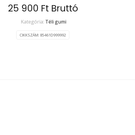
25 900
Ft
Bruttó
Kategória:
Téli gumi
CIKKSZÁM:
85461D999992
Téli
55