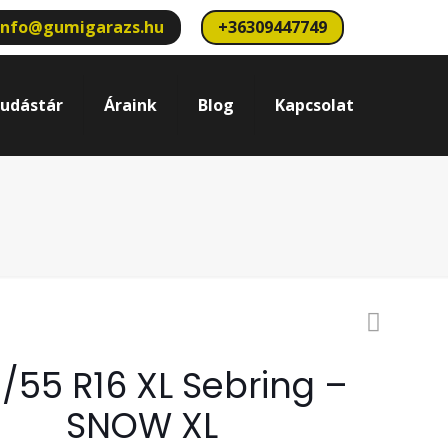
info@gumigarazs.hu
+36309447749
udástár
Áraink
Blog
Kapcsolat
/55 R16 XL Sebring –
SNOW XL