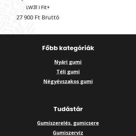
LW31 I Fit+
27 900
Ft
Bruttó
Főbb kategóriák
Nyári gumi
Téli gumi
Négyévszakos gumi
Tudástár
Gumiszerelés, gumicsere
Gumiszerviz