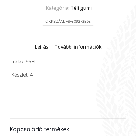
Kategória:
Téli gumi
CIKKSZÁM:
F8FE09272E6E
Leírás
További információk
Index: 96H
Készlet: 4
Évszak
Téli
Magasság
60
Márka
Laufenn
Kapcsolódó termékek
Méret
R16 XL