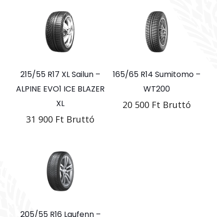
Szélesség
205
215/55 R17 XL Sailun –
165/65 R14 Sumitomo –
ALPINE EVO1 ICE BLAZER
WT200
XL
20 500
Ft
Bruttó
31 900
Ft
Bruttó
205/55 R16 Laufenn –