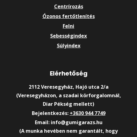
Centrírozás
Ózonos fertőtlenítés
Felni
Sebességindex
Súlyindex
Elérhetőség
2112 Veresegyház, Hajó utca 2/a
(Veresegyházon, a szadai körforgalomnál,
Diar Pékség mellett)
Bejelentkezés:
+3630 944 7749
Email: info@gumigarazs.hu
(A munka hevében nem garantált, hogy