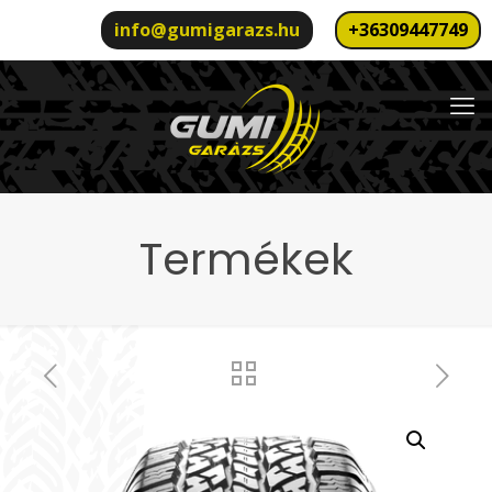
info@gumigarazs.hu
+36309447749
Termékek