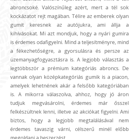
abroncsoké. Valószínűleg azért, mert a tél sok
kockázatot rejt magában. Télire az emberek olyan
gumit keresnek az autójukra, ami állja a
kihívásokat. Mi azt mondjuk, hogy a nyári gumira
is érdemes odafigyelni. Mind a teljesítményre, mind
a fékezhetőségre, a gyorsulásra és persze az
üzemanyagfogyasztásra is. A legjobb választás a
legtöbbször a prémium kategóriás abroncs. De
vannak olyan középkategóriás gumik is a piacon,
amelyek lehetnének akár a felsőbb kategóriában
is. A mikorra válaszolva, ahhoz, hogy jó áron
tudjuk megvásárolni, érdemes már ősszel
felkészültnek lenni, illetve az akciókat figyelni. Ami
biztos, hogy a legjobb megtalálásával nem
érdemes tavaszig várni, célszerű minél előbb
megoldani a beszerzést.