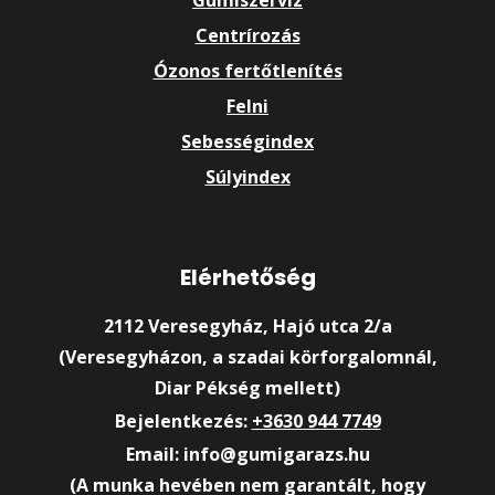
Centrírozás
Ózonos fertőtlenítés
Felni
Sebességindex
Súlyindex
Elérhetőség
2112 Veresegyház, Hajó utca 2/a
(Veresegyházon, a szadai körforgalomnál,
Diar Pékség mellett)
Bejelentkezés:
+3630 944 7749
Email: info@gumigarazs.hu
(A munka hevében nem garantált, hogy