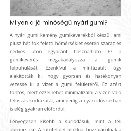
Milyen a jó minőségű nyári gumi?
A nyári gumi kemény gumikeverékből készül, ami
plusz hét fok feletti hőmérséklet esetén száraz és
nedves úton egyaránt használható. Ez a
gumikeverés megakadályozza a gumik
felpuhulását. Ezenkívül a mintázatát úgy
alakították ki, hogy gyorsan és hatékonyan
vezesse ki a vizet a gumi felületéről. Ez azért
fontos, mert ezzel lehet minimalizálni a vízen való
felúszás kockázatát, ami pedig a nyári időszakban
is elég gyakran előfordul.
Lényegesen kisebb a súrlódásuk, mint a téli
abroncsoké. A futófelület blokkjai hozzájárulnak a