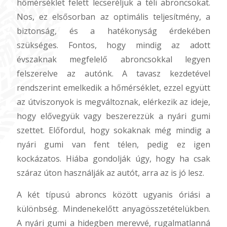
hőmérséklet felett lecseréljük a téli abroncsokat.
Nos, ez elsősorban az optimális teljesítmény, a
biztonság, és a hatékonyság érdekében
szükséges. Fontos, hogy mindig az adott
évszaknak megfelelő abroncsokkal legyen
felszerelve az autónk. A tavasz kezdetével
rendszerint emelkedik a hőmérséklet, ezzel együtt
az útviszonyok is megváltoznak, elérkezik az ideje,
hogy elővegyük vagy beszerezzük a nyári gumi
szettet. Előfordul, hogy sokaknak még mindig a
nyári gumi van fent télen, pedig ez igen
kockázatos. Hiába gondolják úgy, hogy ha csak
száraz úton használják az autót, arra az is jó lesz.
A két típusú abroncs között ugyanis óriási a
különbség. Mindenekelőtt anyagösszetételükben.
A nyári gumi a hidegben merevvé, rugalmatlanná