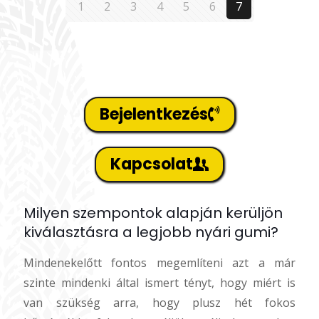
1
2
3
4
5
6
7
Bejelentkezés
Kapcsolat
Milyen szempontok alapján kerüljön
kiválasztásra a legjobb nyári gumi?
Mindenekelőtt fontos megemlíteni azt a már
szinte mindenki által ismert tényt, hogy miért is
van szükség arra, hogy plusz hét fokos