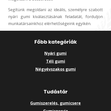
Segítünk megoldani az ideális, személyre szabott
nyári gumi kiválasztásának feladatát, forduljon
munkatársainkhoz elérhetőségeink egyikén.
Főbb kategóriák
Nyári gumi
Téli gumi
Négyévszakos gumi
Tudástár
Gumiszerelés, gumicsere
Gumiszerviz