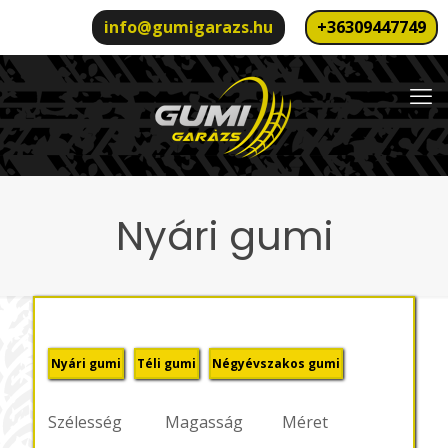
info@gumigarazs.hu
+36309447749
Nyári gumi
Nyári gumi
Téli gumi
Négyévszakos gumi
Szélesség
Magasság
Méret