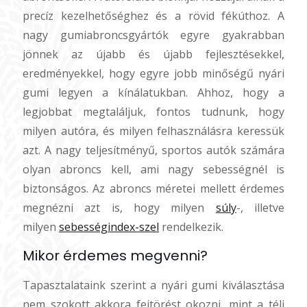
precíz kezelhetőséghez és a rövid fékúthoz. A
nagy gumiabroncsgyártók egyre gyakrabban
jönnek az újabb és újabb fejlesztésekkel,
eredményekkel, hogy egyre jobb minőségű nyári
gumi legyen a kínálatukban. Ahhoz, hogy a
legjobbat megtaláljuk, fontos tudnunk, hogy
milyen autóra, és milyen felhasználásra keressük
azt. A nagy teljesítményű, sportos autók számára
olyan abroncs kell, ami nagy sebességnél is
biztonságos. Az abroncs méretei mellett érdemes
megnézni azt is, hogy milyen
súly
-, illetve
milyen
sebességindex-szel
rendelkezik.
Mikor érdemes megvenni?
Tapasztalataink szerint a nyári gumi kiválasztása
nem szokott akkora fejtörést okozni, mint a téli